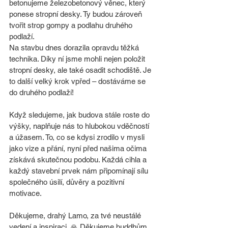
betonujeme železobetonový věnec, který 
ponese stropní desky. Ty budou zároveň 
tvořit strop gompy a podlahu druhého 
podlaží.
Na stavbu dnes dorazila opravdu těžká 
technika. Díky ní jsme mohli nejen položit 
stropní desky, ale také osadit schodiště. Je 
to další velký krok vpřed – dostáváme se 
do druhého podlaží!
Když sledujeme, jak budova stále roste do 
výšky, naplňuje nás to hlubokou vděčností 
a úžasem. To, co se kdysi zrodilo v mysli 
jako vize a přání, nyní před našima očima 
získává skutečnou podobu. Každá cihla a 
každý stavební prvek nám připomínají sílu 
společného úsilí, důvěry a pozitivní 
motivace.
Děkujeme, drahý Lamo, za tvé neustálé 
vedení a inspiraci. 🙏 Děkujeme buddhům 