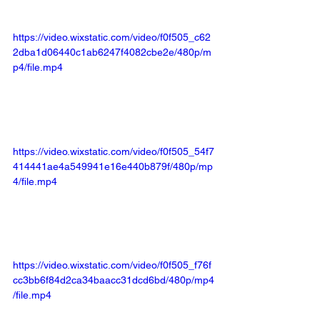
https://video.wixstatic.com/video/f0f505_c62
2dba1d06440c1ab6247f4082cbe2e/480p/m
p4/file.mp4
https://video.wixstatic.com/video/f0f505_54f7
414441ae4a549941e16e440b879f/480p/mp
4/file.mp4
https://video.wixstatic.com/video/f0f505_f76f
cc3bb6f84d2ca34baacc31dcd6bd/480p/mp4
/file.mp4