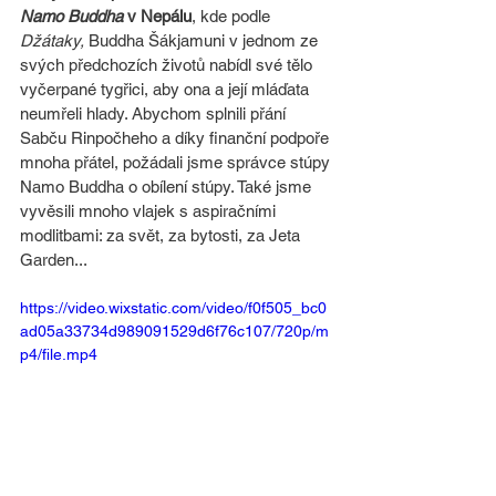
Namo Buddha
 v Nepálu
, kde podle 
Džátaky,
 Buddha Šákjamuni v jednom ze 
svých předchozích životů nabídl své tělo 
vyčerpané tygřici, aby ona a její mláďata 
neumřeli hlady. Abychom splnili přání 
Sabču Rinpočheho a díky finanční podpoře 
mnoha přátel, požádali jsme správce stúpy 
Namo Buddha o obílení stúpy. Také jsme 
vyvěsili mnoho vlajek s aspiračními 
modlitbami: za svět, za bytosti, za Jeta 
Garden...
https://video.wixstatic.com/video/f0f505_bc0
ad05a33734d989091529d6f76c107/720p/m
p4/file.mp4