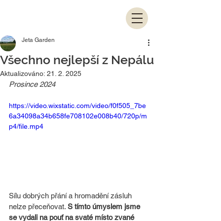
Jeta Garden
Všechno nejlepší z Nepálu
Aktualizováno:
21. 2. 2025
Prosince 2024
https://video.wixstatic.com/video/f0f505_7be
6a34098a34b658fe708102e008b40/720p/m
p4/file.mp4
Sílu dobrých přání a hromadění zásluh 
nelze přeceňovat. 
S tímto úmyslem jsme 
se vydali na pouť na svaté místo zvané 