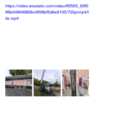
https://video.wixstatic.com/video/f0f505_69f0
ff6b04f846869c4958bf5d6e9105/720p/mp4/f
ile.mp4