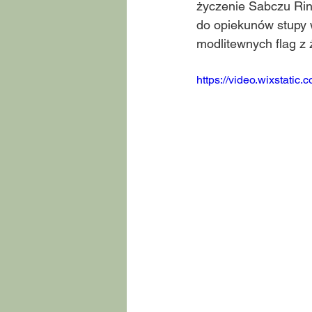
życzenie Sabczu Rinp
do opiekunów stupy 
modlitewnych flag z ż
https://video.wixstat