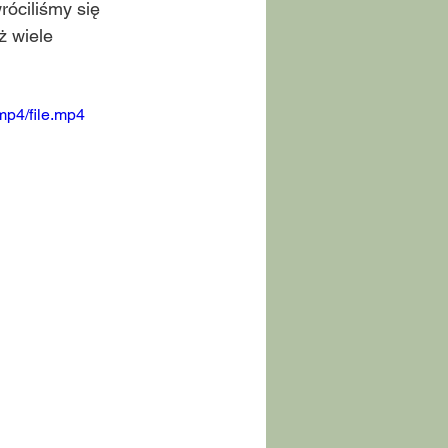
óciliśmy się 
 wiele 
mp4/file.mp4