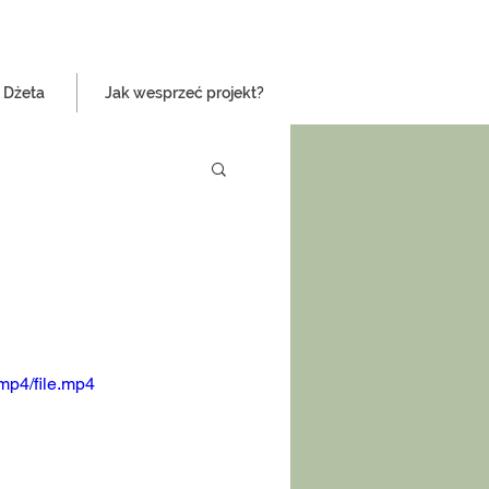
 Dżeta
Jak wesprzeć projekt?
mp4/file.mp4