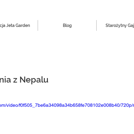
ja Jeta Garden
Blog
Starożytny Gaj
nia z Nepalu
ic.com/video/f0f505_7be6a34098a34b658fe708102e008b40/720p/