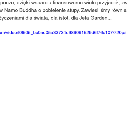
ocze, dzięki wsparciu finansowemu wielu przyjaciół, zwr
w Namo Buddha o pobielenie stupy. Zawiesiliśmy również
yczeniami dla świata, dla istot, dla Jeta Garden...
ic.com/video/f0f505_bc0ad05a33734d989091529d6f76c107/720p/