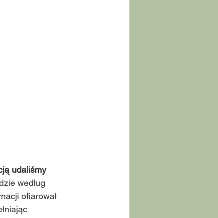
cją udaliśmy 
gdzie według 
acji ofiarował 
łniając 