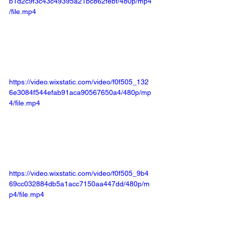
b1d2c9f3c43c49395a21bc862febf/480p/mp4
/file.mp4
https://video.wixstatic.com/video/f0f505_132
6e3084f544efab91aca90567650a4/480p/mp
4/file.mp4
https://video.wixstatic.com/video/f0f505_9b4
69cc032884db5a1acc7150aa447dd/480p/m
p4/file.mp4