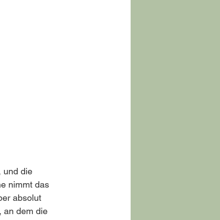
 und die 
he nimmt das 
er absolut 
, an dem die 