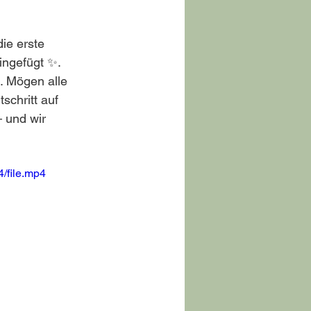
ie erste 
ngefügt ✨. 
. Mögen alle 
schritt auf 
 und wir 
/file.mp4