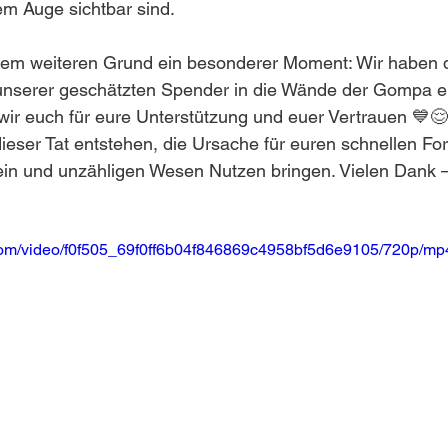
ßem Auge sichtbar sind.
inem weiteren Grund ein besonderer Moment: Wir haben d
serer geschätzten Spender in die Wände der Gompa ei
ir euch für eure Unterstützung und euer Vertrauen 💙😌
ieser Tat entstehen, die Ursache für euren schnellen Fort
 und unzähligen Wesen Nutzen bringen. Vielen Dank –
c.com/video/f0f505_69f0ff6b04f846869c4958bf5d6e9105/720p/mp4