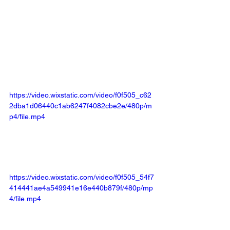
https://video.wixstatic.com/video/f0f505_c62
2dba1d06440c1ab6247f4082cbe2e/480p/m
p4/file.mp4
https://video.wixstatic.com/video/f0f505_54f7
414441ae4a549941e16e440b879f/480p/mp
4/file.mp4