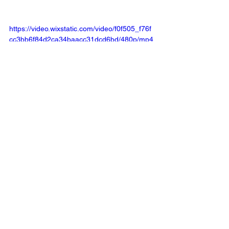
https://video.wixstatic.com/video/f0f505_f76f
cc3bb6f84d2ca34baacc31dcd6bd/480p/mp4
/file.mp4
Alle ansehen
Aktuelle Beiträge