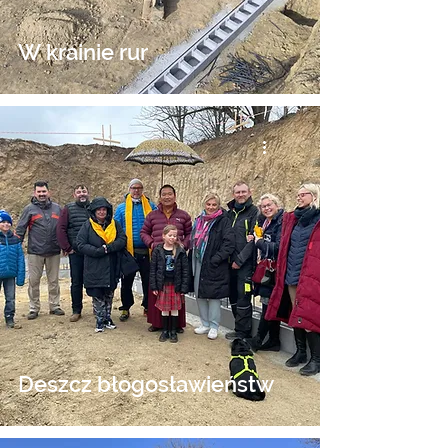
W krainie rur
Deszcz błogosławieństw