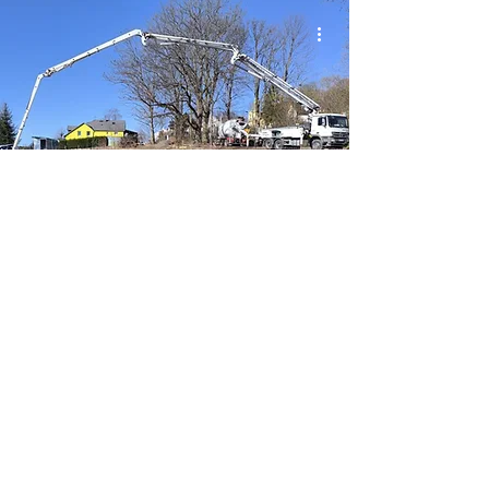
Zalewamy fundamenty i to
nie żart!