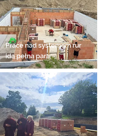
Prace nad systemem rur
idą pełną parą