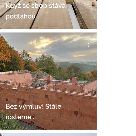
Když se strop stává
podlahou
Bez výmluv! Stále
rosteme...