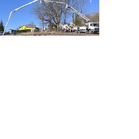
Lijeme základy a není to
žádný vtip!