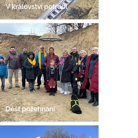
V království potrubí
Déšť požehnání